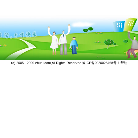
(c) 2005 - 2020 zhutu.com,All Rights Reserved
豫ICP备2020028468号-1
帮助