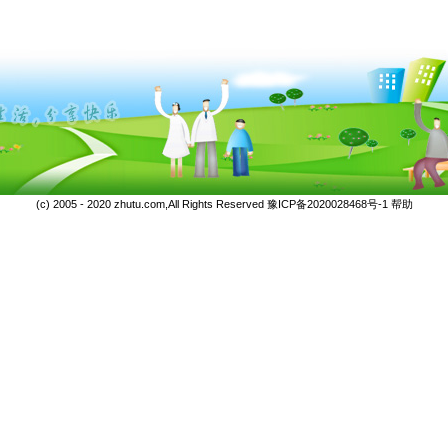
(c) 2005 - 2020 zhutu.com,All Rights Reserved
豫ICP备2020028468号-1
帮助