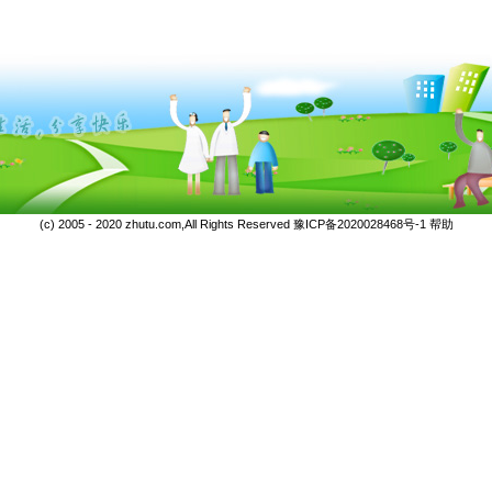
(c) 2005 - 2020 zhutu.com,All Rights Reserved
豫ICP备2020028468号-1
帮助