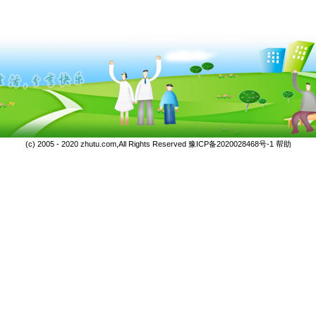
(c) 2005 - 2020 zhutu.com,All Rights Reserved
豫ICP备2020028468号-1
帮助