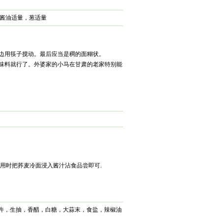
酱油适量，葱适量
放边用筷子搅动。最后应当是稠的面糊状。
调味料就行了。外婆家的小马在甘肃的老家特别能
后食用时把荞麦冷面浸入酱汁沾食品尝即可.
少许，生抽，香醋，白糖，大蒜末，食盐，辣椒油