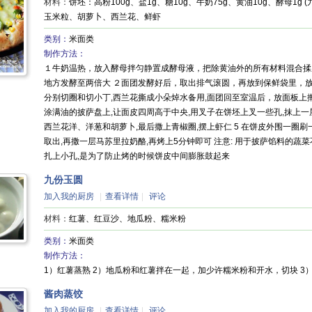
材料：
饼坯：高粉100g、盐1g、糖10g、牛奶75g、黄油10g、酵母1
玉米粒、胡萝卜、西兰花、鲜虾
类别：
米面类
制作方法：
１牛奶温热，放入酵母拌匀静置成酵母液，把除黄油外的所有材料混合揉
地方发酵至两倍大 ２面团发酵好后，取出排气滚圆，再放到保鲜袋里，放
分别切圈和切小丁,西兰花撕成小朵焯水备用,面团回至室温后，放面板上
涂满油的披萨盘上,让面皮四周高于中央,用叉子在饼坯上叉一些孔,抹上一
西兰花洋、洋葱和胡萝卜,最后撒上青椒圈,摆上虾仁 5 在饼皮外围一圈刷
取出,再撒一层马苏里拉奶酪,再烤上5分钟即可 注意: 用于披萨馅料的蔬
扎上小孔,是为了防止烤的时候饼皮中间膨胀鼓起来
九份玉圆
加入我的厨房
|
查看详情
|
评论
材料：
红薯、红豆沙、地瓜粉、糯米粉
类别：
米面类
制作方法：
1）红薯蒸熟 2）地瓜粉和红薯拌在一起，加少许糯米粉和开水，切块 3）
酱肉蒸饺
加入我的厨房
|
查看详情
|
评论