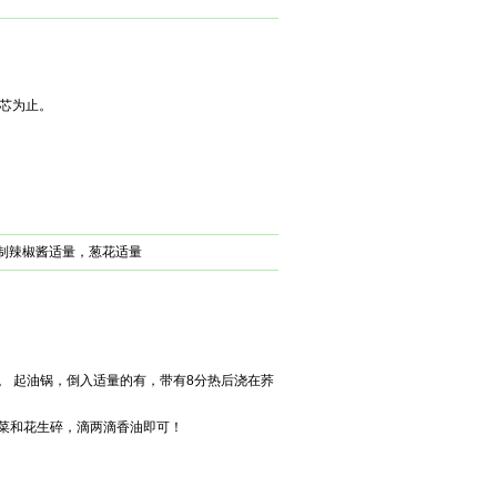
芯为止。
自制辣椒酱适量，葱花适量
。 起油锅，倒入适量的有，带有8分热后浇在荞
湘菜和花生碎，滴两滴香油即可！