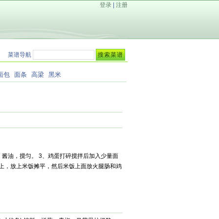
登录
|
注册
菜谱导航
面包
面条
高梁
黑米
、酱油，搅匀。 3、鸡蛋打碎搅拌后加入少量面
台上，放上米饭摊平，然后米饭上面放火腿肠和鸡