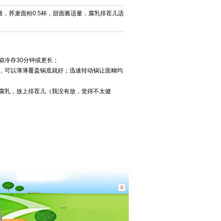
量，荞麦面粉0.5杯，甜面酱适量，腐乳排茬儿适
箱冷存30分钟或更长；
糊，可以薄薄覆盖锅底就好；迅速转动锅让面糊均
，腐乳，放上排茬儿（我没有放，觉得不太健