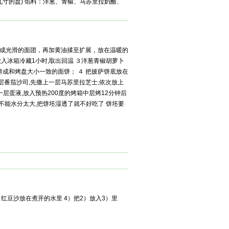
g (九寸的盘) 馅料：洋葱、青椒、马苏里拉奶酪、
成光滑的面团，再加黄油揉至扩展，放在温暖的
入冰箱冷藏1小时,取出回温 ３洋葱青椒胡萝卜
擀成和烤盘大小一致的面饼； ４ 把披萨饼底放在
层番茄沙司,先撒上一层马苏里拉芝士,依次放上
一层蛋液,放入预热200度的烤箱中层烤12分钟后
菜不能水分太大,把饼坯湿透了就不好吃了 饼坯要
红豆沙放在煮开的水里 4）把2）放入3）里