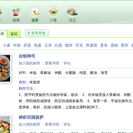
发布美食
面类
返回
小麦
年糕
意面
燕麦
玉米
白面
糯米
芡实
荞麦面
薏米
蛋糕
西米
自制寿司
加入我的厨房
|
查看详情
|
评论
材料：
米饭、香麻油、米醋、火腿肠、鸡蛋、酱油、海苔
类别：
米面类
制作方法：
1、按平时煮饭的方法做好米饭，放凉。 2、在米饭里放入香麻油、米醋
粉，用煎锅煎成饼状，然后切成细条备用。 4、海苔一张，平放在操作
蛋饼条，卷好，切成小圆形，上面放点调料就OK了。
鲜虾田园披萨
加入我的厨房
|
查看详情
|
评论