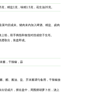
5克，精盐1克，味精1.5克，花生油20克。
、韭菜均切成末。猪肉末内加入啤酒、精盐、卤肉
放上馅，双手拇指和食指对捏成饺子生坯。
熟透取出，装盘即成。
末酱，干辣椒，蒜
酱、醋、酱油、盐、芥末酱调匀备用，干辣椒放
取出切成片，摆在盘中，周围摆胡萝卜丝，浇上