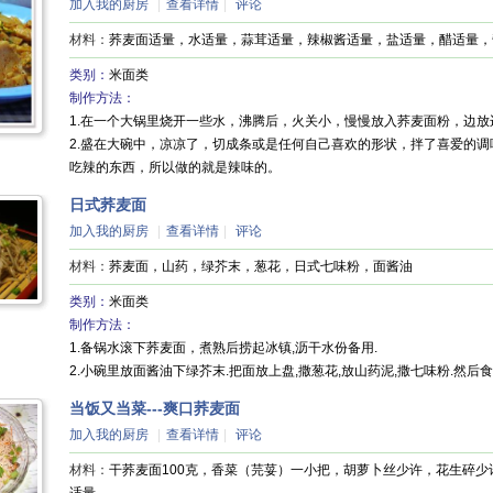
加入我的厨房
|
查看详情
|
评论
材料：
荞麦面适量，水适量，蒜茸适量，辣椒酱适量，盐适量，醋适量，
类别：
米面类
制作方法：
1.在一个大锅里烧开一些水，沸腾后，火关小，慢慢放入荞麦面粉，边
2.盛在大碗中，凉凉了，切成条或是任何自己喜欢的形状，拌了喜爱的
吃辣的东西，所以做的就是辣味的。
日式荞麦面
加入我的厨房
|
查看详情
|
评论
材料：
荞麦面，山药，绿芥末，葱花，日式七味粉，面酱油
类别：
米面类
制作方法：
1.备锅水滚下荞麦面，煮熟后捞起冰镇,沥干水份备用.
2.小碗里放面酱油下绿芥末.把面放上盘,撒葱花,放山药泥,撒七味粉.然
当饭又当菜---爽口荞麦面
加入我的厨房
|
查看详情
|
评论
材料：
干荞麦面100克，香菜（芫荽）一小把，胡萝卜丝少许，花生碎