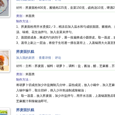
材料：
荞麦面粉400克，酱猪肉225克，韭菜150克，卤肉汤10克，啤酒2
类别：
米面类
制作方法：
1、荞麦面粉用开水烫搅2／3，稍凉后加入温水和匀成软面团。酱猪肉
汤、味精、花生油拌匀。加入韭菜末拌匀。
2、面团搓成条，揪成均匀的剂子，逐一按扁擀成小圆饼皮。取一面皮，
3、蒸帘上刷上一层油，将饺子生坯逐一摆在蒸帘上，入蒸锅用大火蒸至
荞麦面扒糕
加入我的厨房
|
查看详情
|
评论
材料：
主料：荞麦面，辅料：胡萝卜，调料：盐，酱油，醋，芝麻酱，芥
类别：
米面类
制作方法：
将胡萝卜切成丝加少许盐腌制几分钟，蒜拍成泥，放入小碗中，加入芝麻
入锅中煸干，取出切碎，倒入少许热油制成辣椒油；
2、取一器皿，放入荞麦面，加少许盐拌匀，用开水活面，上蒸锅蒸熟后
芝麻酱汁和辣椒油即可。
荞麦面扒糕