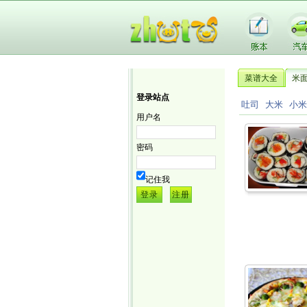
菜谱大全
米
登录站点
吐司
大米
小米
用户名
密码
记住我