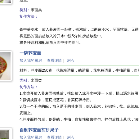
适量。
类别：
米面类
制作方法：
锅中盛冷水，放入荞麦面一起煮，煮沸后，点两遍冷水，至面软绵、无硬
将煮熟的面挑起放入冷开水中浸5分钟,捞起放盘中。
将各种调料和配菜放入面中拌匀即可。
一碗荞麦面
加入我的厨房
|
查看详情
|
评论
材料：
荞麦面250克，花椒粉适量，醋适量，花生粒适量，生抽适量，
类别：
米面类
制作方法：
1.水烧开放入荞麦面煮熟后，捞出放入凉开水中浸一下后，捞出沥水待用
2.蒜切成蒜末，葱切成葱花，香菜切碎待用。
3.取一个干净的碗，放入沥干的荞麦面，倒入蒜末，花椒粉，盐。蔬菜精
麦面上。
4.荞麦面拌匀后，倒是醋，生抽，自制辣椒酱拌匀。拌匀后撒上葱花，
自制荞麦面煎饼果子
加入我的厨房
|
查看详情
|
评论