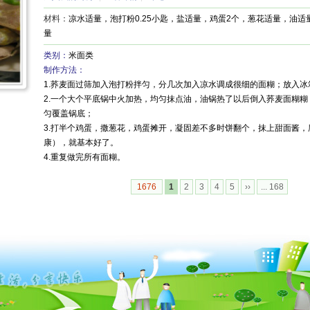
材料：
凉水适量，泡打粉0.25小匙，盐适量，鸡蛋2个，葱花适量，油适
量
类别：
米面类
制作方法：
1.荞麦面过筛加入泡打粉拌匀，分几次加入凉水调成很细的面糊；放入冰
2.一个大个平底锅中火加热，均匀抹点油，油锅热了以后倒入荞麦面糊
匀覆盖锅底；
3.打半个鸡蛋，撒葱花，鸡蛋摊开，凝固差不多时饼翻个，抹上甜面酱
康），就基本好了。
4.重复做完所有面糊。
1676
1
2
3
4
5
››
... 168