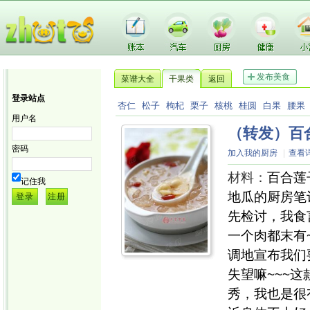
发布美食
菜谱大全
干果类
返回
登录站点
杏仁
松子
枸杞
栗子
核桃
桂圆
白果
腰果
用户名
（转发）百
密码
加入我的厨房
|
查看
材料：
百合莲子
记住我
地瓜的厨房笔
先检讨，我食
一个肉都末有
调地宣布我们
失望嘛~~~
秀，我也是很有