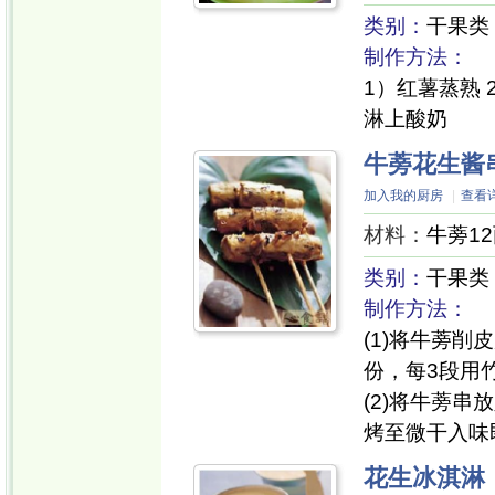
类别：
干果类
制作方法：
1）红薯蒸熟
淋上酸奶
牛蒡花生酱
加入我的厨房
|
查看
材料：
牛蒡1
类别：
干果类
制作方法：
(1)将牛蒡
份，每3段用
(2)将牛蒡
烤至微干入味
花生冰淇淋