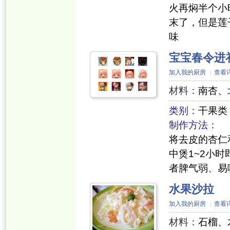
火再焖半个小
末了，但是莲
味
宝宝春令进
加入我的厨房
|
查看
材料：
南杏、北
类别：
干果类
制作方法：
将去皮的杏仁
中煲1~2小
者脾气弱、易
水果沙拉
加入我的厨房
|
查看
材料：
石榴、