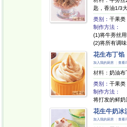
材料：
牛蒡丝
匙，香油1/3
类别：
干果类
制作方法：
(1)将牛蒡丝
(2)将所有
花生布丁馅
加入我的厨房
|
查看
材料：
奶油布
类别：
干果类
制作方法：
将打发的鲜奶
花生牛奶冰
加入我的厨房
|
查看