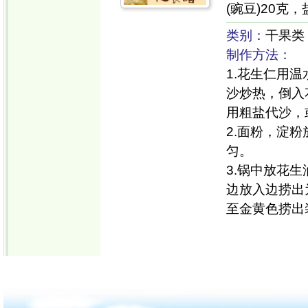
(豌豆)20克
类别：
干果类
制作方法：
1.花生仁用
沙炒热，倒入
用粗盐代沙，
2.面粉，淀
匀。
3.锅中放花
边放入边捞出
至金黄色捞出