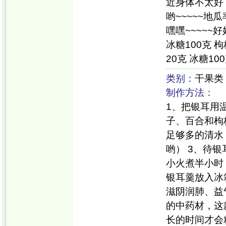
近身体不太好
哟~~~~~
嘿嘿~~~~~
冰糖100克 
20克 冰糖10
类别：
干果类
制作方法：
1、把银耳用
子、百合和枸
足够多的清水
哟） 3、待
小火煮半小时
银耳羹放入冰
滋阴润肺、益
的中药材，这
长的时间才会