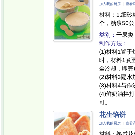
加入我的厨房
|
查看
材料：
1.细砂
个，糖浆50公
类别：
干果类
制作方法：
(1)材料1
时，材料1煮
全冷却，即完
(2)材料3
(3)材料4与
(4)鲜奶油拌
可。
花生馅饼
加入我的厨房
|
查看
材料：
熟咸花