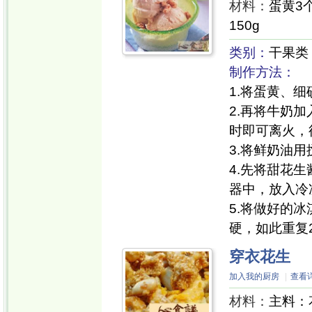
材料：
蛋黄3
150g
类别：
干果类
制作方法：
1.将蛋黄、
2.再将牛奶
时即可离火，
3.将鲜奶油
4.先将甜花
器中，放入冷
5.将做好的
硬，如此重复
穿衣花生
加入我的厨房
|
查看
材料：
主料：