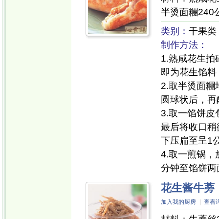
半烫面糰240
类别：
干果类
制作方法：
1.熟咸花生
即为花生馅料
2.取半烫面
圆球状后，再
3.取一馅饼
最后将收口稍
下压扁至呈1
4.取一煎锅
分钟至馅饼两
花生酱牛蒡
加入我的厨房
|
查看