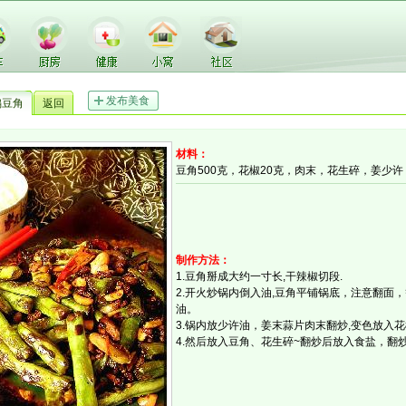
发布美食
煸豆角
返回
材料：
豆角500克，花椒20克，肉末，花生碎，姜少
制作方法：
1.豆角掰成大约一寸长,干辣椒切段.
2.开火炒锅内倒入油,豆角平铺锅底，注意翻面
油。
3.锅内放少许油，姜末蒜片肉末翻炒,变色放入花
4.然后放入豆角、花生碎~翻炒后放入食盐，翻