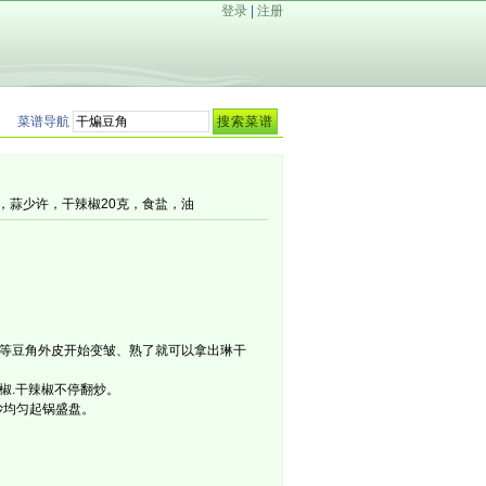
登录
|
注册
菜谱导航
许，蒜少许，干辣椒20克，食盐，油
，等豆角外皮开始变皱、熟了就可以拿出琳干
椒.干辣椒不停翻炒。
炒均匀起锅盛盘。