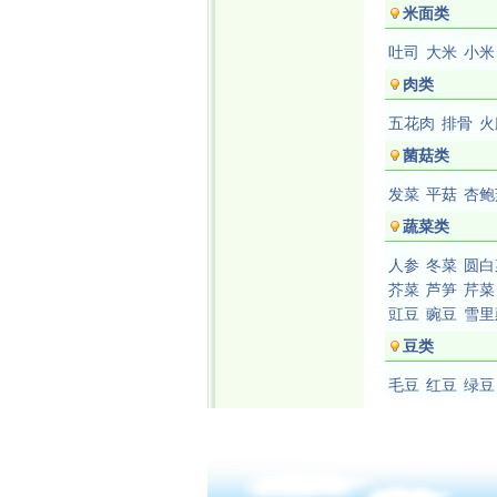
米面类
吐司
大米
小米
肉类
五花肉
排骨
火
菌菇类
发菜
平菇
杏鲍
蔬菜类
人参
冬菜
圆白
芥菜
芦笋
芹菜
豇豆
豌豆
雪里
豆类
毛豆
红豆
绿豆