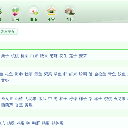
发布美食
栗子
核桃
桂圆
白果
腰果
芝麻
花生
莲子
麦芽
鱼
桂鱼
海参
牡蛎
章鱼
紫菜
草鱼
虾
虾米
蛤蜊
蟹
金枪鱼
青鱼
鲅鱼
龙虾
圣女果
山楂
无花果
木瓜
杏
枣
柚子
柠檬
柿子
梨
椰子
樱桃
火龙果
西葫芦
香蕉
黄瓜
鸡爪
鸡腿
鸡蛋
鸭
鸭肝
鸭蛋
鹌鹑蛋