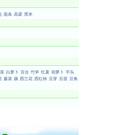
包
面条
高梁
黑米
菜
白萝卜
百合
竹笋
红薯
胡萝卜
芋头
苗
蕨菜
藕
西兰花
西红柿
豆芽
豆苗
豆角