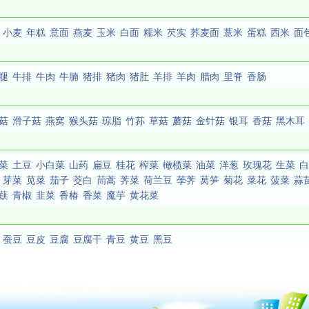
小麦
年糕
意面
燕麦
玉米
白面
糯米
芡实
荞麦面
薏米
蛋糕
西米
面
腿
牛排
牛肉
牛腩
猪排
猪肉
猪肚
羊排
羊肉
腊肉
里脊
香肠
菇
滑子菇
燕窝
猴头菇
琼脂
竹荪
草菇
蘑菇
金针菇
银耳
香菇
黑木耳
菜
土豆
小白菜
山药
扁豆
桂花
榨菜
橄榄菜
油菜
洋葱
玫瑰花
生菜
白
芽菜
苋菜
茄子
茭白
茼蒿
荠菜
荷兰豆
荸荠
莴笋
菊花
菜花
菠菜
蒜
蕻
青椒
韭菜
香椿
香菜
魔芋
黄花菜
蚕豆
豆皮
豆腐
豆腐干
青豆
黄豆
黑豆