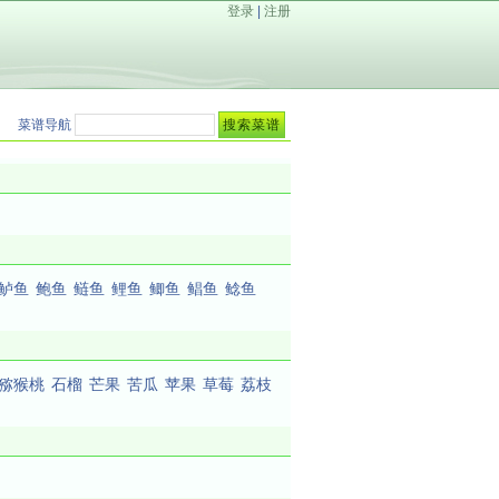
登录
|
注册
菜谱导航
鲈鱼
鲍鱼
鲢鱼
鲤鱼
鲫鱼
鲳鱼
鲶鱼
猕猴桃
石榴
芒果
苦瓜
苹果
草莓
荔枝