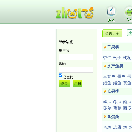
菜谱大全
登录站点
干果类
用户名
杏仁
松子
枸杞
密码
水产鱼类
三文鱼
墨鱼
带
记住我
鳕鱼
鳗鱼
黄鱼
瓜果类
丝瓜
冬瓜
南瓜
菠萝
葡萄
西瓜
禽蛋类
乌鸡
皮蛋
鸡