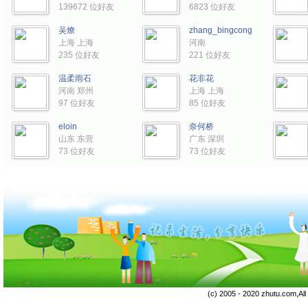
139672 位好友
6823 位好友
吴燎
zhang_bingcong
上海 上海
河南
235 位好友
221 位好友
温柔雨石
花非花
河南 郑州
上海 上海
97 位好友
85 位好友
eloin
奈何桥
山东 东营
广东 深圳
73 位好友
73 位好友
(c) 2005 - 2020 zhutu.com,Al