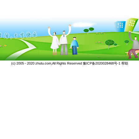
(c) 2005 - 2020 zhutu.com,All Rights Reserved
豫ICP备2020028468号-1
帮助