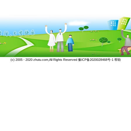
(c) 2005 - 2020 zhutu.com,All Rights Reserved
豫ICP备2020028468号-1
帮助