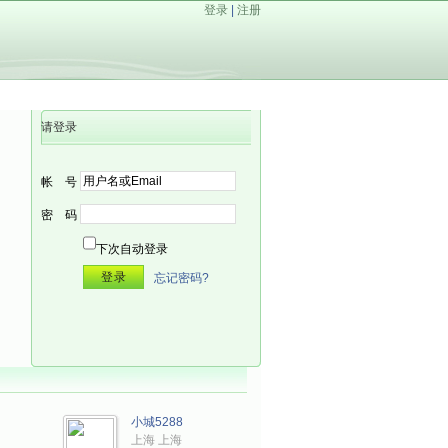
登录
|
注册
请登录
帐 号
密 码
下次自动登录
忘记密码?
小城5288
上海 上海