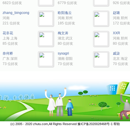
6823 位好友
6779 位好友
926 位好
zhang_bingcong
欧阳逸云
赵璐
河南
河南 郑州
河南 郑州
221 位好友
185 位好友
172 位好
花非花
梅文涛
XXR
上海 上海
湖北 武汉
河南 郑州
85 位好友
80 位好友
80 位好友
奈何桥
syxagri
戚柒
广东 深圳
湖南 邵阳
北京 海淀
73 位好友
73 位好友
70 位好友
(c) 2005 - 2020 zhutu.com,All Rights Reserved
豫ICP备2020028468号-1
帮助