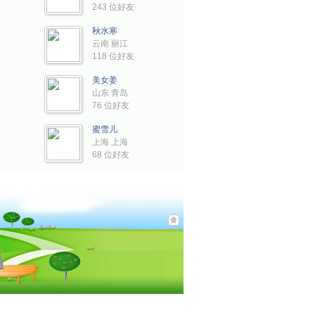
友
243 位好友
秋水寒
云南 丽江
友
118 位好友
美女姜
山东 青岛
76 位好友
蜜雪儿
上海 上海
68 位好友